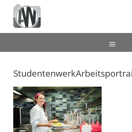
StudentenwerkArbeitsportrai